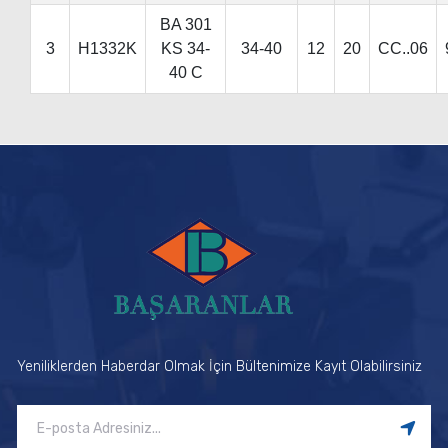
BA 301
3
H1332K
KS 34-
34-40
12
20
CC..06
40 C
Yeniliklerden Haberdar Olmak İçin Bültenimize Kayıt Olabilirsiniz