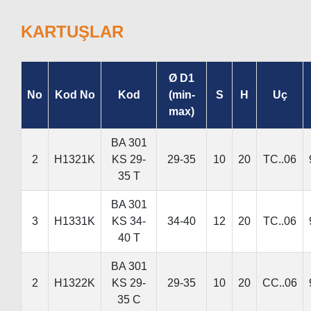
KARTUŞLAR
Ø D1
No
Kod No
Kod
(min-
S
H
Uç
max)
BA 301
2
H1321K
KS 29-
29-35
10
20
TC..06
35 T
BA 301
3
H1331K
KS 34-
34-40
12
20
TC..06
40 T
BA 301
2
H1322K
KS 29-
29-35
10
20
CC..06
35 C