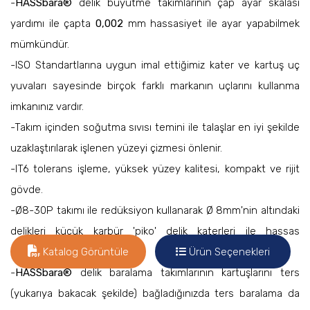
-
HASSbara®
delik büyütme takımlarının çap ayar skalası
yardımı ile çapta
0,002
mm hassasiyet ile ayar yapabilmek
mümkündür.
-ISO Standartlarına uygun imal ettiğimiz kater ve kartuş uç
yuvaları sayesinde birçok farklı markanın uçlarını kullanma
imkanınız vardır.
-Takım içinden soğutma sıvısı temini ile talaşlar en iyi şekilde
uzaklaştırılarak işlenen yüzeyi çizmesi önlenir.
-IT6 tolerans işleme, yüksek yüzey kalitesi, kompakt ve rijit
gövde.
-Ø8-30P takımı ile redüksiyon kullanarak Ø 8mm'nin altındaki
delikleri küçük karbür 'piko' delik katerleri ile hassas
işleyebilirsiniz.
Katalog Görüntüle
Ürün Seçenekleri
-
HASSbara®
delik baralama takımlarının kartuşlarını ters
(yukarıya bakacak şekilde) bağladığınızda ters baralama da