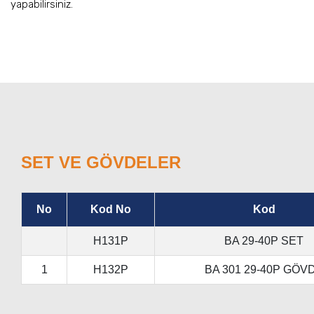
yapabilirsiniz.
SET VE GÖVDELER
No
Kod No
Kod
H131P
BA 29-40P SET
1
H132P
BA 301 29-40P GÖV