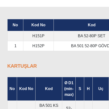
No
Kod No
Kod
H151P
BA 52-80P SET
1
H152P
BA 501 52-80P GÖV
KARTUŞLAR
Ø D1
No
Kod No
Kod
(min-
S
H
Uç
max)
BA 501 KS
52-