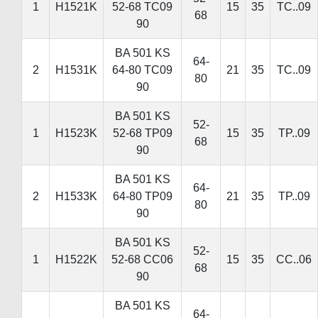
1
H1521K
52-68 TC09
15
35
TC..09
68
90
BA 501 KS
64-
2
H1531K
64-80 TC09
21
35
TC..09
80
90
BA 501 KS
52-
1
H1523K
52-68 TР09
15
35
TP..09
68
90
BA 501 KS
64-
2
H1533K
64-80 TР09
21
35
TP..09
80
90
BA 501 KS
52-
1
H1522K
52-68 CC06
15
35
CC..06
68
90
BA 501 KS
64-