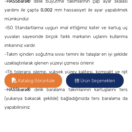
-
HASSbara®
delik büyütme takımlarının çap ayar skalası
yardımı ile çapta
0,002
mm hassasiyet ile ayar yapabilmek
mümkündür.
-ISO Standartlarına uygun imal ettiğimiz kater ve kartuş uç
yuvaları sayesinde birçok farklı markanın uçlarını kullanma
imkanınız vardır.
-Takım içinden soğutma sıvısı temini ile talaşlar en iyi şekilde
uzaklaştırılarak işlenen yüzeyi çizmesi önlenir.
-IT6 tolerans işleme, yüksek yüzey kalitesi, kompakt ve rijit
gövde.
Katalog Görüntüle
Ürün Seçenekleri
-
HASSbara®
delik baralama takımlarının kartuşlarını ters
(yukarıya bakacak şekilde) bağladığınızda ters baralama da
yapabilirsiniz.