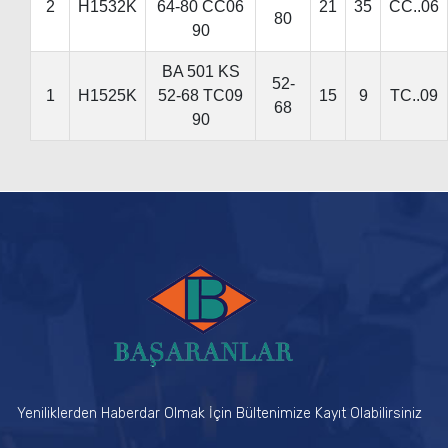
2
H1532K
64-80 CC06
21
35
CC..06
80
90
BA 501 KS
52-
1
H1525K
52-68 TC09
15
9
TC..09
68
90
Yeniliklerden Haberdar Olmak İçin Bültenimize Kayıt Olabilirsiniz