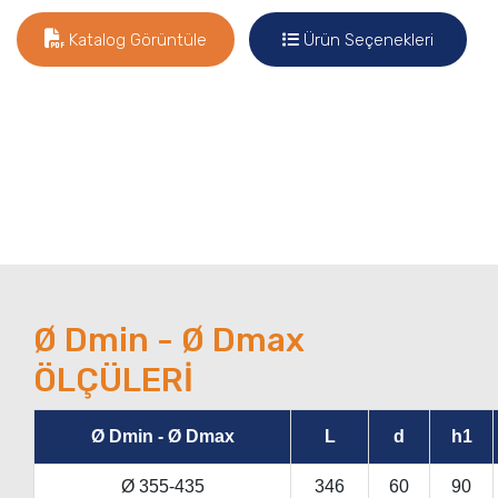
Katalog Görüntüle
Ürün Seçenekleri
Ø Dmin - Ø Dmax
ÖLÇÜLERİ
Ø Dmin - Ø Dmax
L
d
h1
Ø 355-435
346
60
90