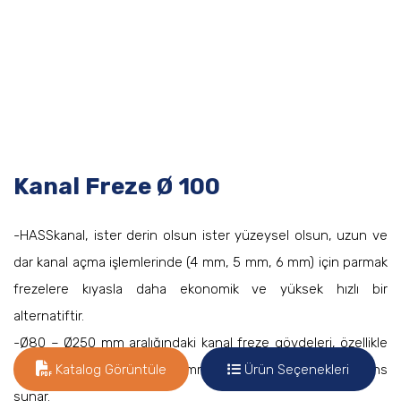
Kanal Freze Ø 100
-HASSkanal, ister derin olsun ister yüzeysel olsun, uzun ve
dar kanal açma işlemlerinde (4 mm, 5 mm, 6 mm) için parmak
frezelere kıyasla daha ekonomik ve yüksek hızlı bir
alternatiftir.
-Ø80 – Ø250 mm aralığındaki kanal freze gövdeleri, özellikle
ince kanallarda (4 mm, 5 mm, 6 mm) üstün performans
Katalog Görüntüle
Ürün Seçenekleri
sunar.