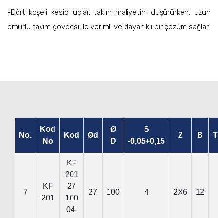
-Dört köşeli kesici uçlar, takım maliyetini düşürürken, uzun
ömürlü takım gövdesi ile verimli ve dayanıklı bir çözüm sağlar.
Kod
Ø
S
No.
Kod
Ød
Z
B
T
No
D
-0,05+0,15
KF
201
KF
27
7
27
100
4
2X6
12
201
100
04-