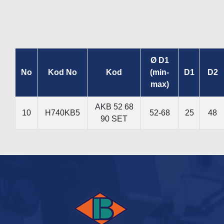
Ø D1
No
Kod No
Kod
(min-
D1
D2
max)
AKB 52 68
10
H740KB5
52-68
25
48
90 SET