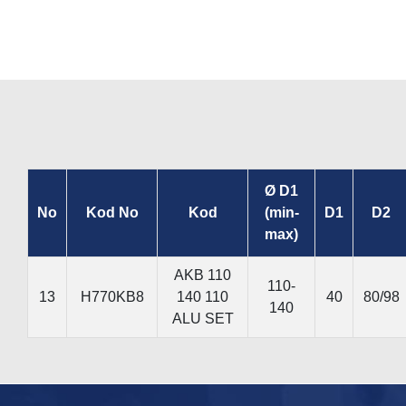
Ø D1
No
Kod No
Kod
(min-
D1
D2
max)
AKB 110
110-
13
H770KB8
140 110
40
80/98
140
ALU SET