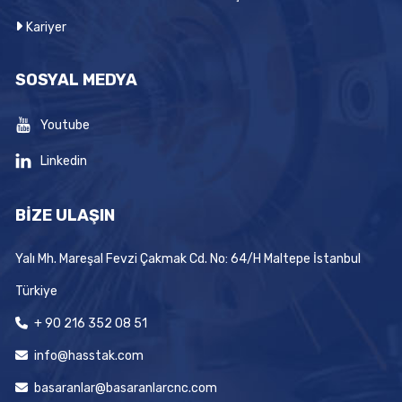
Kariyer
SOSYAL MEDYA
Youtube
Linkedin
BİZE ULAŞIN
Yalı Mh. Mareşal Fevzi Çakmak Cd. No: 64/H Maltepe İstanbul
Türkiye
+ 90 216 352 08 51
info@hasstak.com
basaranlar@basaranlarcnc.com