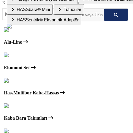
Kategoriler:
Arama:
HASSbara® Mini
Tutucular
HASSentrik® Eksantrik Adaptör
Alu-Line
Ekonomi Set
HassMultibor Kaba-Hassas
Kaba Bara Takımları