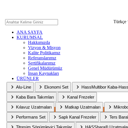
Türkçe
ANA SAYFA
KURUMSAL
Hakkımızda
Vizyon & Misyon
Kalite Politikamız
Referanslarımız
Sertifikalarımız
Ana Sayfa
ÜRÜNLERİMİZ
Genel Müdürümüz
İnsan Kaynakları
ÜRÜNLER
ÜRÜNLERİMİZ
SERVİS
Alu-Line
Ekonomi Set
HassMultibor Kaba-Has
MEDYA
Haberler
Kaba Bara Takımları
Kanal Frezeler
Fuarlar
İLETİŞİM
Kılavuz Uzatmaları
Matkap Uzatmaları
Mikrob
Bayimiz Olun
Performans Set
Saplı Kanal Frezeler
Ters Bara
Titreşim Sönümleyici Takımlar
HASSbara® Uzatmala