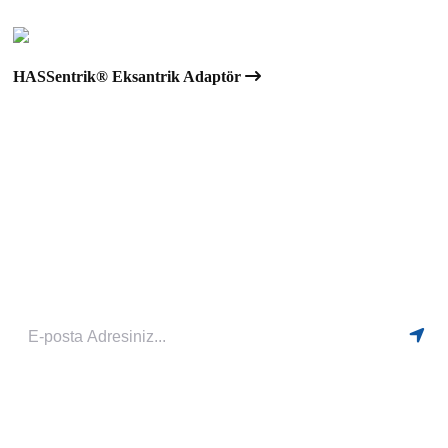
HASSentrik® Eksantrik Adaptör
Yeniliklerden Haberdar Olmak İçin Bültenimize Kayıt Olabilirsiniz
HIZLI MENÜ