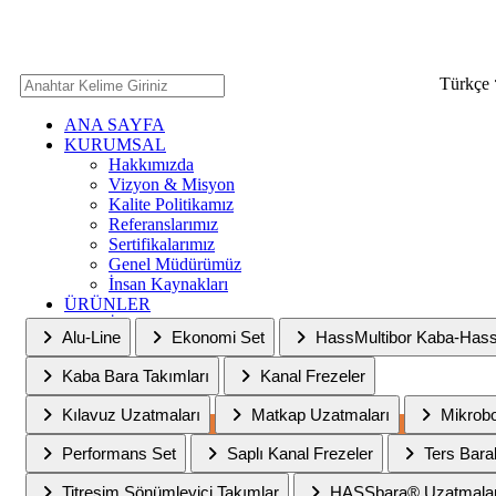
Türkçe
ANA SAYFA
KURUMSAL
Hakkımızda
Vizyon & Misyon
Kalite Politikamız
Referanslarımız
Sertifikalarımız
Ana Sayfa
ÜRÜNLERİMİZ
Genel Müdürümüz
İnsan Kaynakları
ÜRÜNLER
ÜRÜNLERİMİZ
SERVİS
Alu-Line
Ekonomi Set
HassMultibor Kaba-Has
MEDYA
Haberler
Kaba Bara Takımları
Kanal Frezeler
Fuarlar
İLETİŞİM
Kılavuz Uzatmaları
Matkap Uzatmaları
Mikrob
Bayimiz Olun
Performans Set
Saplı Kanal Frezeler
Ters Bara
Titreşim Sönümleyici Takımlar
HASSbara® Uzatmala