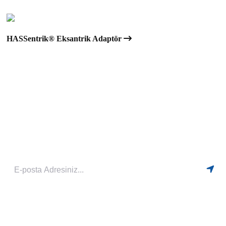
HASSentrik® Eksantrik Adaptör
Yeniliklerden Haberdar Olmak İçin Bültenimize Kayıt Olabilirsiniz
HIZLI MENÜ