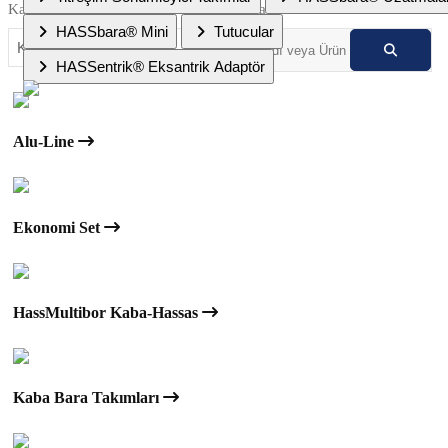
Kategoriler:
Arama:
HASSbara® Mini
Tutucular
HASSentrik® Eksantrik Adaptör
Alu-Line
Ekonomi Set
HassMultibor Kaba-Hassas
Kaba Bara Takımları